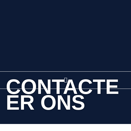
Ga
naar
de
inhoud
Menu
CONTACTE
ER ONS